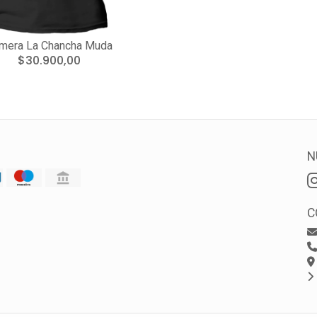
mera La Chancha Muda
$30.900,00
N
C