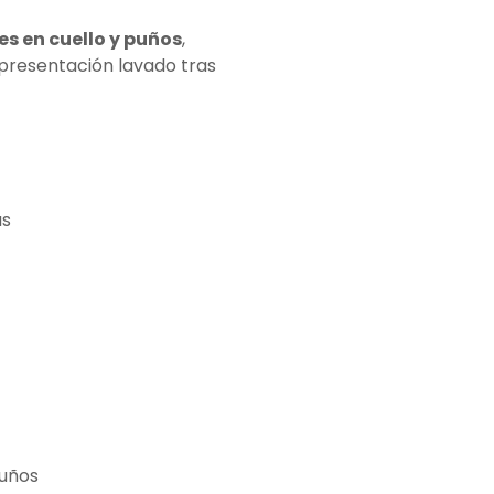
s en cuello y puños
,
 presentación lavado tras
as
puños