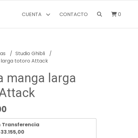
CUENTA
CONTACTO
0
ras
Studio Ghibli
arga totoro Attack
 manga larga
 Attack
00
n
Transferencia
33.155,00