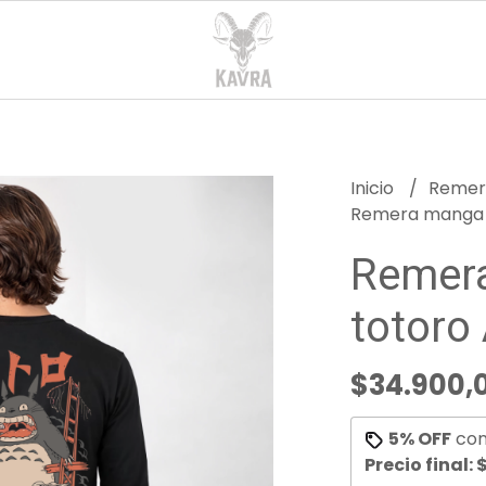
Inicio
Reme
Remera manga l
Remera
totoro
$34.900,
5% OFF
co
Precio final:
$