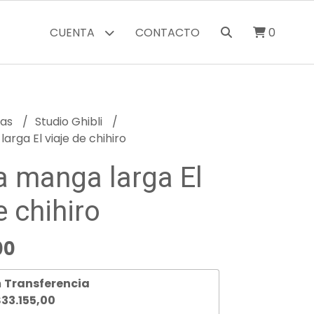
CUENTA
CONTACTO
0
ras
Studio Ghibli
rga El viaje de chihiro
 manga larga El
e chihiro
00
n
Transferencia
33.155,00