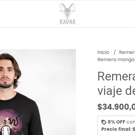
Inicio
Reme
Remera manga la
Remera
viaje d
$34.900,
5% OFF
co
Precio final:
$