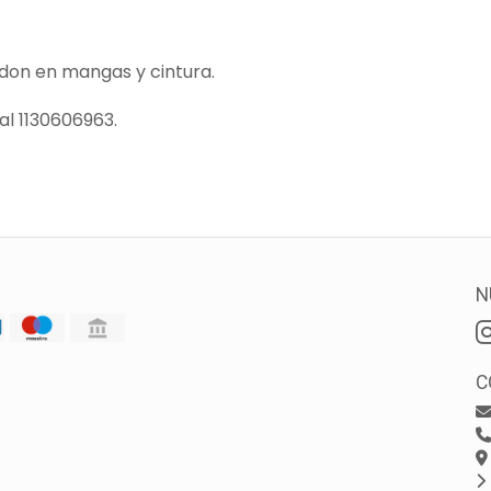
don en mangas y cintura.
l 1130606963.
N
C