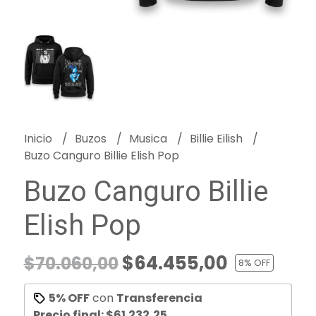
Inicio
Buzos
Musica
Billie Eilish
Buzo Canguro Billie Elish Pop
Buzo Canguro Billie
Elish Pop
$64.455,00
$70.060,00
8
% OFF
5% OFF
con
Transferencia
Precio final:
$61.232,25