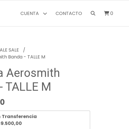
CUENTA
CONTACTO
0
ALE SALE
th Banda - TALLE M
 Aerosmith
- TALLE M
00
n
Transferencia
9.500,00