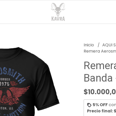
Inicio
AQUI S
Remera Aerosmi
Remera
Banda 
$10.000,
5% OFF
co
Precio final:
$