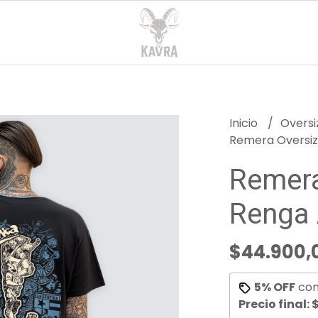
Inicio
Overs
Remera Oversiz
Remera
Renga 
$44.900,
5% OFF
co
Precio final:
$