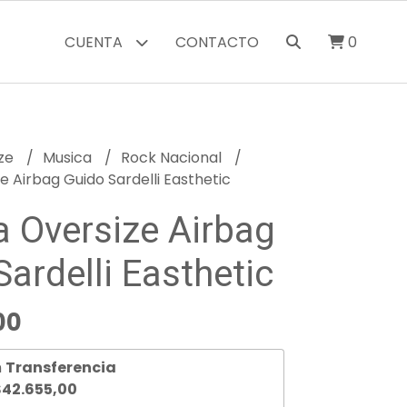
CUENTA
CONTACTO
0
ize
Musica
Rock Nacional
 Airbag Guido Sardelli Easthetic
 Oversize Airbag
ardelli Easthetic
00
n
Transferencia
42.655,00