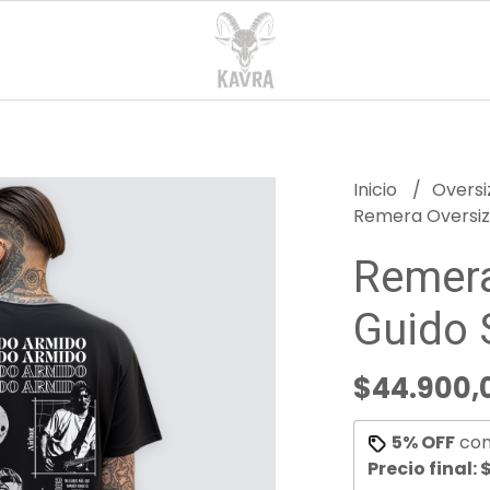
Inicio
Overs
Remera Oversize
Remera
Guido S
$44.900,
5% OFF
co
Precio final:
$